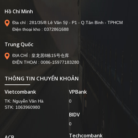
Hồ Chí Minh
Địa chỉ : 281/35/8 Lê Văn Sỹ - P1 - Q.Tân Bình - TPHCM
Trung Quốc
ĐỊA CHỈ : 皇龙居8栋15号仓库
ĐIỆN THOẠI : 0086-15977183280
THÔNG TIN CHUYỂN KHOẢN
Vietcombank
VPBank
TK: Nguyễn Văn Hà
0
STK: 1063960980
BIDV
0
Techcombank
ACB