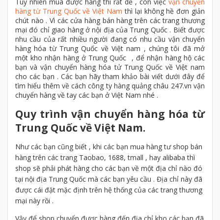
Tuy nhiên mua được hàng thì rất dễ , còn việc
vận chuyển
hàng từ Trung Quốc về Việt Nam
thì lại không hề đơn giản
chút nào . Vì các cửa hàng bán hàng trên các trang thương
mại đó chỉ giao hàng ở nội địa của Trung Quốc . Biết được
nhu cầu của rất nhiều người đang có nhu cầu vận chuyển
hàng hóa từ Trung Quốc về Việt nam , chúng tôi đã mở
một kho nhận hàng ở Trung Quốc , để nhận hàng hộ các
bạn và vận chuyển hàng hóa tử Trung Quốc về Việt nam
cho các bạn . Các bạn hãy tham khảo bài viết dưới đây để
tìm hiểu thêm về cách công ty hàng quảng châu 247.vn vận
chuyển hàng về tay các bạn ở Việt Nam nhé .
Quy trình vận chuyển hàng hóa từ
Trung Quốc về Việt Nam.
Như các bạn cũng biết , khi các bạn mua hàng tư shop bán
hàng trên các trang Taobao, 1688, tmall , hay alibaba thì
shop sẽ phải phát hàng cho các bạn về một địa chỉ nào đó
tại nội địa Trung Quốc mà các bạn yêu cầu . Địa chỉ này đã
được cái đặt mặc định trên hệ thống của các trang thương
mại này rồi .
Vậy để shop chuyển được hàng đến địa chỉ kho các bạn đã