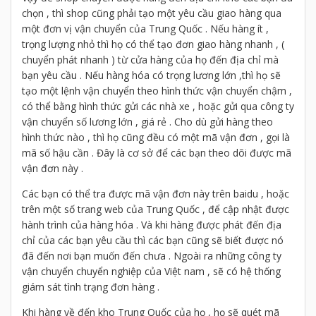
chọn , thì shop cũng phải tạo một yêu cầu giao hàng qua
một đơn vị vận chuyển của Trung Quốc . Nếu hàng ít ,
trọng lượng nhỏ thì họ có thể tạo đơn giao hàng nhanh , (
chuyển phát nhanh ) từ cửa hàng của họ đến địa chỉ mà
bạn yêu cầu . Nếu hàng hóa có trọng lương lớn ,thì họ sẽ
tạo một lệnh vận chuyển theo hình thức vận chuyển chậm ,
có thể bằng hình thức gửi các nhà xe , hoặc gửi qua công ty
vận chuyển số lương lớn , giá rẻ . Cho dù gửi hàng theo
hình thức nào , thì họ cũng đều có một mã vận đơn , gọi là
mã số hậu cần . Đây là cơ sở để các bạn theo dõi được mã
vận đơn này .
Các bạn có thể tra được mã vận đơn này trên baidu , hoặc
trên một số trang web của Trung Quốc , để cập nhật được
hành trình của hàng hóa . Và khi hàng được phát đến địa
chỉ của các bạn yêu cầu thì các bạn cũng sẽ biết được nó
đã đến nơi bạn muốn đến chưa . Ngoài ra những công ty
vận chuyển chuyển nghiệp của Việt nam , sẽ có hệ thống
giám sát tình trạng đơn hàng .
Khi hàng về đến kho Trung Quốc của họ , họ sẽ quét mã