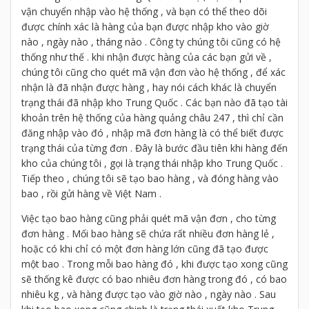
vận chuyển nhập vào hệ thống , và bạn có thể theo dõi
được chính xác là hàng của bạn được nhập kho vào giờ
nào , ngày nào , tháng nào . Công ty chúng tôi cũng có hệ
thống như thế . khi nhận được hàng của các bạn gửi về ,
chúng tôi cũng cho quét mã vận đơn vào hệ thống , để xác
nhận là đã nhận được hàng , hay nói cách khác là chuyển
trạng thái đã nhập kho Trung Quốc . Các bạn nào đã tạo tài
khoản trên hệ thống của hàng quảng châu 247 , thì chỉ cần
đăng nhập vào đó , nhập mã đơn hàng là có thể biết được
trạng thái của từng đơn . Đây là bước đầu tiên khi hàng đến
kho của chúng tôi , gọi là trạng thái nhập kho Trung Quốc .
Tiếp theo , chúng tôi sẽ tạo bao hàng , và đóng hàng vào
bao , rồi gửi hàng về Việt Nam .
Việc tạo bao hàng cũng phải quét mã vận đơn , cho từng
đơn hàng . Mối bao hàng sẽ chứa rất nhiều đơn hàng lẻ ,
hoặc có khi chỉ có một đơn hàng lớn cũng đã tạo được
một bao . Trong mỗi bao hàng đó , khi được tạo xong cũng
sẽ thống kê được có bao nhiêu đơn hàng trong đó , có bao
nhiêu kg , và hàng được tạo vào giờ nào , ngày nào . Sau