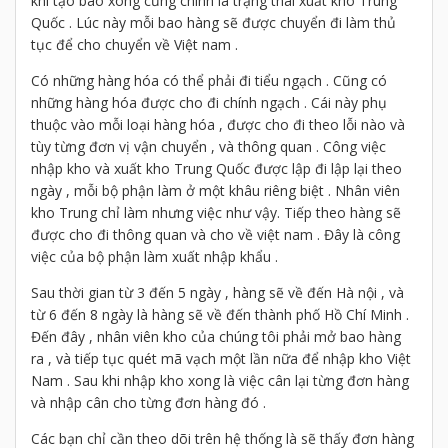
khi tạo bao xong cũng chinh là trạng thái xuất kho Trung
Quốc . Lúc này mỗi bao hàng sẽ được chuyển đi làm thủ
tục để cho chuyển về Việt nam .
Có những hàng hóa có thể phải đi tiểu ngạch . Cũng có
những hàng hóa được cho đi chính ngạch . Cái này phụ
thuộc vào mỗi loại hàng hóa , được cho đi theo lỗi nào và
tùy từng đơn vị vận chuyển , và thông quan . Công việc
nhập kho và xuất kho Trung Quốc được lập đi lập lại theo
ngày , mỗi bộ phận làm ở một khâu riêng biệt . Nhân viên
kho Trung chỉ làm nhưng việc như vậy. Tiếp theo hàng sẽ
được cho đi thông quan và cho về việt nam . Đây là công
việc của bộ phận làm xuất nhập khẩu .
Sau thời gian từ 3 đến 5 ngày , hàng sẽ về đến Hà nội , và
từ 6 đến 8 ngày là hàng sẽ về đến thành phố Hồ Chí Minh .
Đến đây , nhân viên kho của chúng tôi phải mở bao hàng
ra , và tiếp tục quét mã vạch một lần nữa để nhập kho Việt
Nam . Sau khi nhập kho xong là việc cân lại từng đơn hàng
và nhập cân cho từng đơn hàng đó .
Các bạn chỉ cần theo dõi trên hệ thống là sẽ thấy đơn hàng