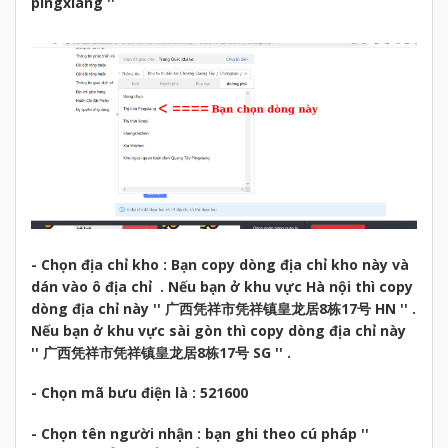
pingxiang ''
- Chọn địa chỉ kho : Bạn copy dòng địa chỉ kho này và
dán vào ô địa chỉ . Nếu bạn ở khu vực Hà nội thì copy
dòng địa chỉ này '' 广西凭祥市凭祥镇皇龙居8栋17号 HN '' .
Nếu bạn ở khu vực sài gòn thì copy dòng địa chỉ này
'' 广西凭祥市凭祥镇皇龙居8栋17号 SG '' .
- Chọn mã bưu điện là : 521600
- Chọn tên người nhận : bạn ghi theo cú pháp ''