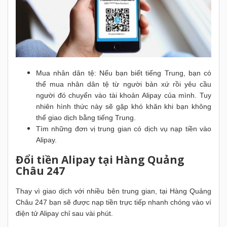
Mua nhân dân tệ: Nếu bạn biết tiếng Trung, bạn có
thể mua nhân dân tệ từ người bản xứ rồi yêu cầu
người đó chuyển vào tài khoản Alipay của mình. Tuy
nhiên hình thức này sẽ gặp khó khăn khi bạn không
thể giao dịch bằng tiếng Trung.
Tìm những đơn vị trung gian có dịch vụ nạp tiền vào
Alipay.
Đổi tiền Alipay tại Hàng Quảng
Châu 247
Thay vì giao dịch với nhiều bên trung gian, tại Hàng Quảng
Châu 247 bạn sẽ được nạp tiền trực tiếp nhanh chóng vào ví
điện tử Alipay chỉ sau vài phút.