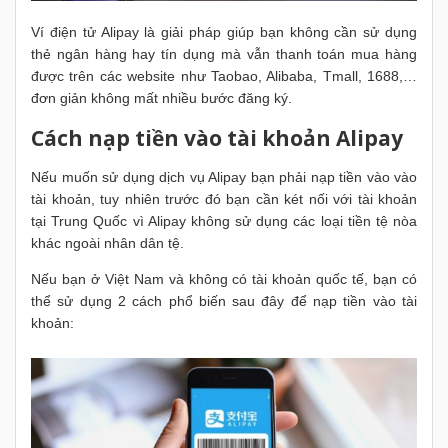
Ví điện tử Alipay là giải pháp giúp bạn không cần sử dụng
thẻ ngân hàng hay tín dụng mà vẫn thanh toán mua hàng
được trên các website như Taobao, Alibaba, Tmall, 1688,…
đơn giản không mất nhiều bước đăng ký.
Cách nạp tiền vào tài khoản Alipay
Nếu muốn sử dụng dịch vụ Alipay bạn phải nạp tiền vào vào
tài khoản, tuy nhiên trước đó bạn cần két nối với tài khoản
tại Trung Quốc vì Alipay không sử dụng các loại tiền tệ nòa
khác ngoài nhân dân tệ.
Nếu bạn ở Việt Nam và không có tài khoản quốc tế, bạn có
thể sử dụng 2 cách phổ biến sau đây để nạp tiền vào tài
khoản: