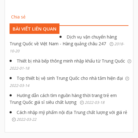
Chia sẻ
BÀI VIẾT LIÊN QUAN
Dịch vụ vận chuyển hàng
Trung Quốc về Việt Nam - Hàng quảng châu 247
2018-
10-20
Thiết bị nhà bếp thông minh nhập khẩu từ Trung Quốc
2022-01-18
Top thiết bị vệ sinh Trung Quốc cho nhà tắm hiện đại
2022-03-14
Hướng dẫn cách tìm nguồn hàng thời trang trẻ em
Trung Quốc giá sỉ siêu chất lượng
2022-03-18
Cách nhập mỹ phẩm nội địa Trung chất lượng với giá rẻ
2022-03-22