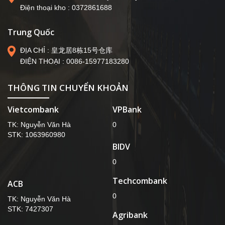
Trung Quốc
ĐỊA CHỈ : 皇龙居8栋15号仓库
ĐIỆN THOẠI : 0086-15977183280
THÔNG TIN CHUYỂN KHOẢN
Vietcombank
VPBank
TK: Nguyễn Văn Hà
0
STK: 1063960980
BIDV
0
Techcombank
ACB
0
TK: Nguyễn Văn Hà
STK: 7427307
Agribank