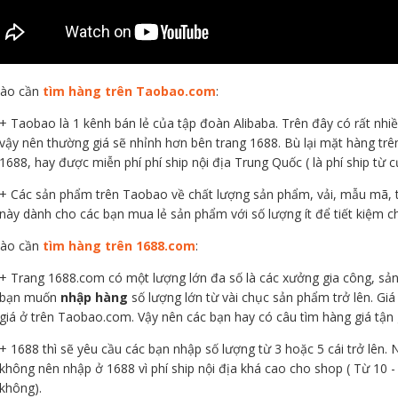
nào cần
tìm hàng trên Taobao.com
:
+ Taobao là 1 kênh bán lẻ của tập đoàn Alibaba. Trên đây có rất nh
vậy nên thường giá sẽ nhỉnh hơn bên trang 1688. Bù lại mặt hàng tr
1688, hay được miễn phí phí ship nội địa Trung Quốc ( là phí ship từ
+ Các sản phẩm trên Taobao về chất lượng sản phẩm, vải, mẫu mã, t
này dành cho các bạn mua lẻ sản phẩm với số lượng ít để tiết kiệm ch
nào cần
tìm hàng trên 1688.com
:
+ Trang 1688.com có một lượng lớn đa số là các xưởng gia công, sả
bạn muốn
nhập hàng
số lượng lớn từ vài chục sản phẩm trở lên. Giá
giá ở trên Taobao.com. Vậy nên các bạn hay có câu tìm hàng giá tận g
+ 1688 thì sẽ yêu cầu các bạn nhập số lượng từ 3 hoặc 5 cái trở lên.
không nên nhập ở 1688 vì phí ship nội địa khá cao cho shop ( Từ 10 -
không).