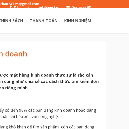
chau247.vn@gmail.com
Đăng nhập
Đăng ký
Giỏ hàng (0)
CHÍNH SÁCH
THANH TOÁN
KINH NGHIỆM
h doanh
được mặt hàng kinh doanh thực sự là rào cản
ẫn cũng như chia sẻ các cách thức tìm kiếm đơn
ho riêng mình.
thấy có đến 90% các bạn đang kinh doanh hoặc đang
ăn khi tiếp xúc với công nghệ.
ì đang khó khăn để tìm sản phẩm, còn các bạn đang