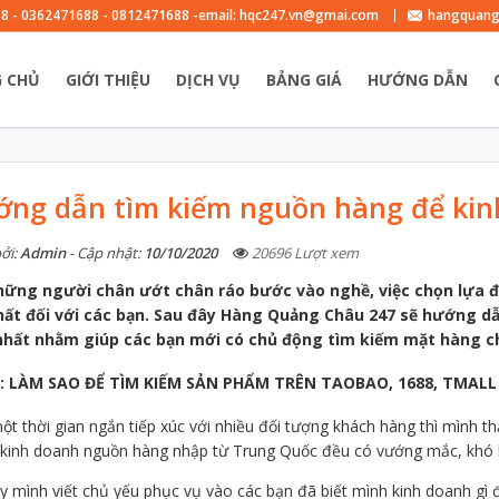
8 - 0362471688 - 0812471688 -email: hqc247.vn@gmai.com
hangquang
 CHỦ
GIỚI THIỆU
DỊCH VỤ
BẢNG GIÁ
HƯỚNG DẪN
ng dẫn tìm kiếm nguồn hàng để kin
ởi:
Admin
- Cập nhật:
10/10/2020
20696 Lượt xem
hững người chân ướt chân ráo bước vào nghề, việc chọn lựa 
hất đối với các bạn. Sau đây Hàng Quảng Châu 247 sẽ hướng d
nhất nhằm giúp các bạn mới có chủ động tìm kiếm mặt hàng c
1: LÀM SAO ĐỂ TÌM KIẾM SẢN PHẨM TRÊN TAOBAO, 1688, TMALL
t thời gian ngắn tiếp xúc với nhiều đối tượng khách hàng thì mình 
kinh doanh nguồn hàng nhập từ Trung Quốc đều có vướng mắc, khó kh
y mình viết chủ yếu phục vụ vào các bạn đã biết mình kinh doanh g