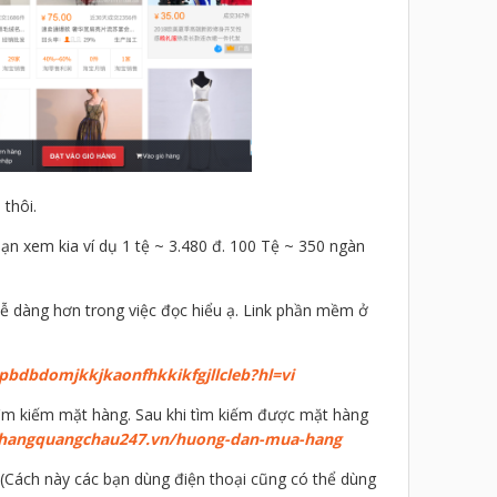
 thôi.
ạn xem kia ví dụ 1 tệ ~ 3.480 đ. 100 Tệ ~ 350 ngàn
ễ dàng hơn trong việc đọc hiểu ạ. Link phần mềm ở
pbdbdomjkkjkaonfhkkikfgjllcleb?hl=vi
 tìm kiếm mặt hàng. Sau khi tìm kiếm được mặt hàng
/hangquangchau247.vn/huong-dan-mua-hang
Cách này các bạn dùng điện thoại cũng có thể dùng