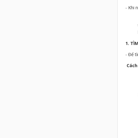
- Khi 
1. TÌ
- Để t
Cách