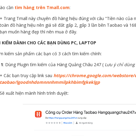
nào cần
tìm hàng trên Tmall.com
:
+ Trang Tmall này chuyên đồ hàng hiệu đúng với câu "Tiền nào của n
toàn đồ hàng hiệu nên giá sẽ đắt gấp 2, gấp 3 lần bên Taobao và 1
bạn muốn hàng đẹp thì nên mua ở đây.
M KIẾM DÀNH CHO CÁC BẠN DÙNG PC, LAPTOP
ìm kiếm sản phẩm các bạn có 3 cách tìm kiếm chính:
 1
: Dùng Plugin tìm kiếm của Hàng Quảng Châu 247 (
Lưu ý chỉ dùng 
+ Các bạn truy cập link sau
https://chrome.google.com/webstore/d
taobao/lgoodnhdomnnnhmmilpkhbimfgkeklgp
Sẽ xuất hiện mành hình trình duyệt: