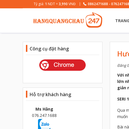
Tỷ giá:
1
NDT =
3,990
VNĐ
0862471688 - 076247168
TRANG
Công cụ đặt hàng
Hướ
Đăng b
Với n
lớn n
giản 
SERI 
Hỗ trợ khách hàng
Qua mộ
Ms Hằng
muốn 
076.247.1688
Bài nà