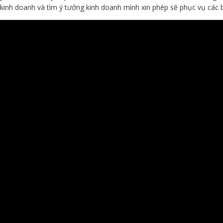
inh doanh và tìm ý tưởng kinh doanh mình xin phép sẽ phục vụ các bạ